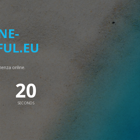
NE-
FUL.EU
rienza online.
19
SECONDS