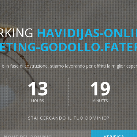
RKING
HAVIDIJAS-ONLI
TING-GODOLLO.FATE
o è in fase di costruzione, stiamo lavorando per offrirti la miglior espe
13
19
HOURS
MINUTES
STAI CERCANDO IL TUO DOMINIO?