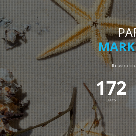
PA
MARKE
Il nostro sit
172
DAYS